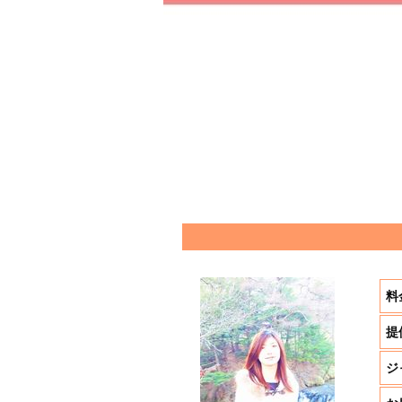
料
提
ジ