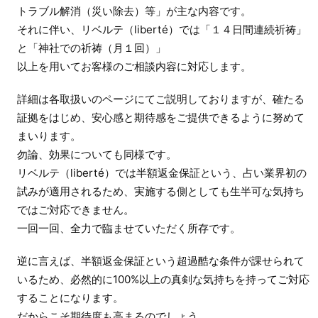
トラブル解消（災い除去）等」が主な内容です。
それに伴い、リベルテ（liberté）では「１４日間連続祈祷」
と「神社での祈祷（月１回）」
以上を用いてお客様のご相談内容に対応します。
詳細は各取扱いのページにてご説明しておりますが、確たる
証拠をはじめ、安心感と期待感をご提供できるように努めて
まいります。
勿論、効果についても同様です。
リベルテ（liberté）では半額返金保証という、占い業界初の
試みが適用されるため、実施する側としても生半可な気持ち
ではご対応できません。
一回一回、全力で臨ませていただく所存です。
逆に言えば、半額返金保証という超過酷な条件が課せられて
いるため、必然的に100%以上の真剣な気持ちを持ってご対応
することになります。
だからこそ期待度も高まるのでしょう。