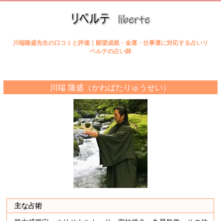
川端隆盛先生の口コミと評価｜願望成就・金運・仕事運に対応する占いリ
ベルテの占い師
川端 隆盛（かわばたりゅうせい）
主な占術